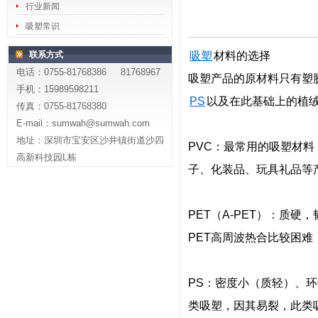
行业新闻
吸塑常识
联系方式
吸塑
材料的选择
电话：0755-81768386 81768967
吸塑产品的原材料只有塑胶
手机：15989598211
PS
以及在此基础上的植
传真：0755-81768380
E-mail：sumwah@sumwah.com
地址：深圳市宝安区沙井镇街道沙四
PVC：最常用的吸塑材
高新科技园L栋
子、化装品、玩具礼品等
PET（A-PET）：质
PET高周波热合比较困难
PS：密度小（质轻）、
类吸塑，因其易裂，此类