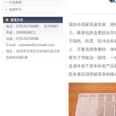
行业新闻
吸塑常识
联系方式
现如今国家高速发展，物
电话：0755-81768386 81768967
手机：15989598211
力。吸塑包装盒要想在市
传真：0755-81768380
于隔热、防震、防冲击和
E-mail：sumwah@sumwah.com
上，尽量选用质量轻、体
地址：深圳市宝安区沙井镇街道沙四
高新科技园L栋
艰为了突破这一困境，一
盒成本低于原本的老产品
想发展必须突破原来的模